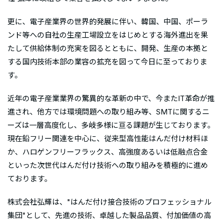
更に、電子産業界の世界的発展に伴い、韓国、中国、ポーラ
ンド等への自社の生産工場設立をはじめとする海外進出を果
たして供給体制の充実を図るとともに、開発、生産の本拠と
する国内技術本部の業容の拡充を図って今日に至っておりま
す。
近年の電子産業業界の驚異的な革新の中で、今またIT革命が推
進され、他方では環境問題への取り組み等、SMTに関するニ
ーズは一層高度化し、多岐多様に亘る課題が生じております。
現在鉛フリー関連を中心に、従来型高性能はんだ付け材料ほ
か、ハロゲンフリーフラックス、高強度あるいは低融点合金
といった次世代はんだ付け技術への取り組みを積極的に進め
ております。
株式会社弘輝は、"はんだ付け接合技術のプロフェッショナル
集団"として、先進の技術、卓越した製品品質、付加価値の高