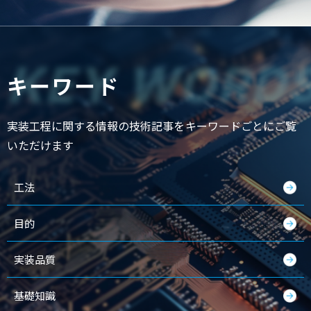
KEY WORD
キーワード
実装工程に関する情報の技術記事をキーワードごとにご覧
いただけます
工法
目的
実装品質
基礎知識