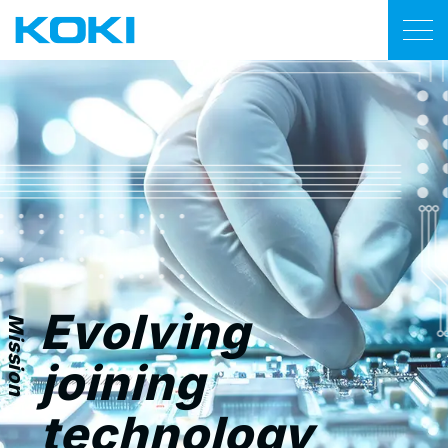
製品
資料・コンテンツ
技術サポート
ネットワーク
Evolving
企業情報
Mission
joining
ニュース
technology
お問い合わせ