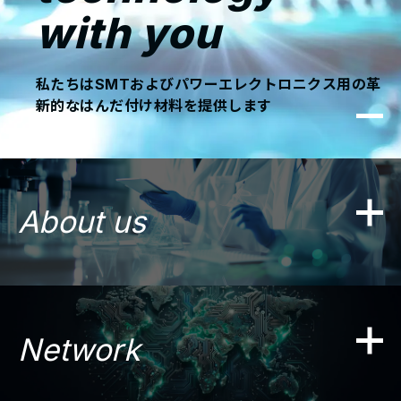
with you
Language
検
私たちはSMTおよびパワーエレクトロニクス用の革
索：
新的なはんだ付け材料を提供します
About us
Network