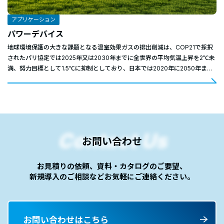
アプリケーション
パワーデバイス
地球環境保護の大きな課題となる温室効果ガスの排出削減は、COP21で採択
されたパリ協定では2025年又は2030年までに全世界の平均気温上昇を2℃未
満、努力目標として1.5℃に抑制としており、日本では2020年に2050年まで
に脱炭素社会の実現を目指す「2050年カーボンニュートラル」を宣言してい
ます。 脱炭素社会を実現するためのキーテクノロジーとしてパワーエレクト
ロニクスが注目されており、電力の発生・消費を効率的かつ高精度に行う事
で、電力発生時に排出されるCO2の大幅な低減が可能となります。 パワーデ
バイスは将来的に大きな成長が見込まれ、自動車、鉄道、風力・太陽光発電
等の各分野で需要が増加しています。
Contact Us
お問い合わせ
お見積りの依頼、資料・カタログのご要望、
新規導入のご相談など
お気軽にご連絡ください。
お問い合わせはこちら